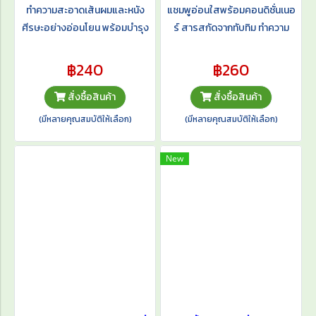
ทำความสะอาดเส้นผมและหนัง
แชมพูอ่อนใสพร้อมคอนดิชั่นเนอ
ศีรษะอย่างอ่อนโยน พร้อมบำรุง
ร์ สารสกัดจากทับทิม ทำความ
ผมให้นุ่มสลวยด้วยสารสกัดจาก
สะอาดเส้นผมและหนังศีรษะได้
ดอกกุหลาบ และ Sweet Almond
อย่างอ่อนโยน
฿240
฿260
Oil นวดบำรุงเส้นผมให้นุ่มสลวย มี
สั่งซื้อสินค้า
สั่งซื้อสินค้า
น้ำหนักแลดูเงางามอย่างเป็น
ธรรมชาติ
(มีหลายคุณสมบัติให้เลือก)
(มีหลายคุณสมบัติให้เลือก)
New