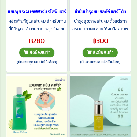
แชมพูสระผม กิฟฟารีน รีไลฟ์ แฮร์ โปรเทคติ้ง แชมพู และ แฮร์ โทนิค
น้ำมันบำรุงผม ซิลค์กี้ แฮร์ โค้ท
ผลิตภัณฑ์ดูแลเส้นผม สำหรับท่าน
บำรุงสุขภาพเส้นผม ตั้งแต่ราก
ที่มีปัญหาเส้นผมขาด หลุดร่วง ผม
จรดปลายผม ช่วยให้ผมมีสุขภาพ
บาง กิฟฟารีน รีไลฟ์ แฮร์ โปรเท
ดีพร้อม Jojoba Seed Oil เพิ่ม
฿280
฿300
คติ้ง แชมพู บำรุงให้เส้นผมแข็ง
ความชุ่มชื่นให้แก่ผม โดยไม่ทำให้
แรง ลดการหลุดร่วง กระตุ้นการ
ผมมัน
สั่งซื้อสินค้า
สั่งซื้อสินค้า
เกิดเส้นผมใหม่ให้ผมนุ่มสลวย
(มีหลายคุณสมบัติให้เลือก)
(มีหลายคุณสมบัติให้เลือก)