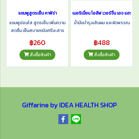
แชมพูสูตรเย็น คาฟิร่า
เมอริเนี่ยน โอลีฟ เวอร์จิ้น เอจ แฮร์ & 
แชมพูอ่อนใส สูตรเย็น เพิ่มความ
น้ำมันบำรุงเส้นผม และผิวพรรณ
สดชื่น เย็นสบายหนังศรีษะสาร
สกัดจากผลมะกรูด ช่วยให้เส้นผม
฿260
฿488
ดูเงางาม มีสุขภาพดีอ่อนโยน สระ
ได้บ่อยครั้งตามต้องการ
สั่งซื้อสินค้า
สั่งซื้อสินค้า
Giffarine by IDEA HEALTH SHOP