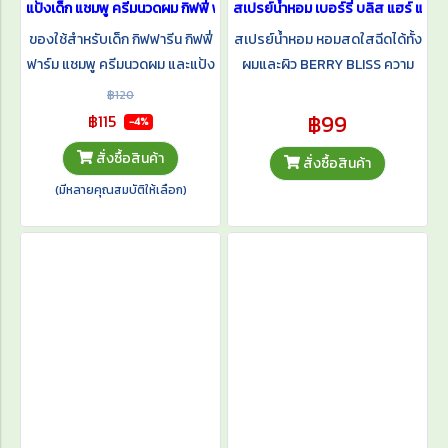
แป้งเด็ก แชมพู ครีมนวดผม กิฟฟี่ ฟาร์ม
สเปรย์น้ำหอม เบอร์รี่ บลิส แฮร์ แอนด์ 
ของใช้สำหรับเด็ก กิฟฟารีน กิฟฟี่
สเปรย์น้ำหอม หอมสดใสฉีดได้ทั้ง
ฟาร์ม แชมพู ครีมนวดผม และแป้ง
ผมและผิว BERRY BLISS ความ
ฝุ่นโรยตัว สูตรอ่อนโยน
หอม…ที่ใครๆต้องหลงรัก หอม
฿120
สดใส แนว Fruity Floral หอมติด
฿99
฿115
-4%
ทนนาน พกพาสะดวก ฉีดได้บ่อย
สั่งซื้อสินค้า
สั่งซื้อสินค้า
เพิ่มความมั่นใจทุกครั้งที่ต้องการ
หอมมาก หอมจริง เอาใจวัยรุ่น
(มีหลายคุณสมบัติให้เลือก)