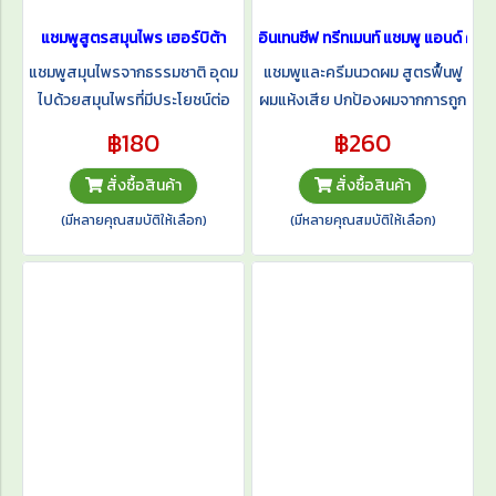
แชมพูสูตรสมุนไพร เฮอร์บิต้า
อินเทนซีฟ ทรีทเมนท์ แชมพู แอนด์ คอนดิ
แชมพูสมุนไพรจากธรรมชาติ อุดม
แชมพูและครีมนวดผม สูตรฟื้นฟู
ไปด้วยสมุนไพรที่มีประโยชน์ต่อ
ผมแห้งเสีย ปกป้องผมจากการถูก
เส้นผมและหนังศรีษะ มี 3 สูตร
ทำร้ายโดยสภาพแวดล้อม
฿180
฿260
เพื่อ 3 สภาพเส้นผม
สั่งซื้อสินค้า
สั่งซื้อสินค้า
(มีหลายคุณสมบัติให้เลือก)
(มีหลายคุณสมบัติให้เลือก)