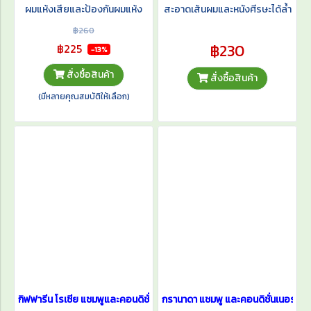
ผมแห้งเสียและป้องกันผมแห้ง
สะอาดเส้นผมและหนังศีรษะได้ล้ำ
แตกปลายสารสกัดจากธรรมชาติ
ลึก อย่างอ่อนโยน จัดการสิ่ง
฿260
คุณภาพพรีเมียม ที่มีส่วนช่วย
สกปรก ฝุ่นละออง และผลิตภัณฑ์
฿230
฿225
-13%
บำรุงเส้นผมอย่างล้ำลึกให้ผมนุ่ม
จัดแต่งทรงผมได้หมดจด
สั่งซื้อสินค้า
สั่งซื้อสินค้า
ลื่น หวีง่ายขึ้นทันทีที่ใช้
(มีหลายคุณสมบัติให้เลือก)
กิฟฟารีน โรเซีย แชมพูและคอนดิชั่นเนอร์
กรานาดา แชมพู และคอนดิชั่นเนอร์ สา