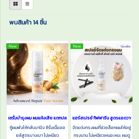
พบสินค้า 14 ชิ้น
New
New
เซรั่มบำรุงผม ผมแห้งเสีย แตกปลาย แอดวานซ์ รีแพร์ แฮร์ ซีรั่ม
แฮร์สเปรย์ กิฟฟารีน สูตรแอดวานซ์ เฟ
กู้ผมพังให้กลับมาปัง ซีรั่มเนื้อออ
จัดแต่งทรงผมที่ช่วยล็อกผมให้อยู่
ยล์สูตรบางเบา ไม่เหนียว
ทรงนาน ไม่เหนียวเหนอะหนะ ผมดู