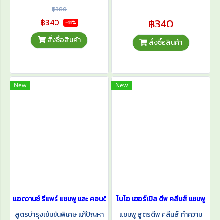
เหนอะหนะ ช่วยฟื้นบำรุงเส้นผมล้ำ
เงางาม จัดทรงง่าย เหมาะสำหรับ
฿380
ลึกถึงแกน พร้อมปกป้องผมจาก
ทุกสไตล์ ทั้งชายและหญิง ใช้ได้ทุก
฿340
฿340
-11%
ความร้อนและสารเคมี ให้ผมของ
วัน
สั่งซื้อสินค้า
สั่งซื้อสินค้า
คุณนุ่มสลวย เงางาม มีน้ำหนัก
เหมือนเพิ่งออกจากซาลอน
New
New
แอดวานซ์ รีแพร์ แชมพู และ คอนดิชั่นเนอร์ สำหรับผมแห้งเสีย ชี้ฟู
ไบโอ เฮอร์เบิล ดีพ คลีนส์ แชมพู
สูตรบำรุงเข้มข้นพิเศษ แก้ปัญหา
แชมพู สูตรดีพ คลีนส์ ทำความ