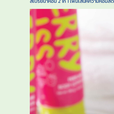
สเปรย์น้ำหอม 2 in 1 เพิ่มเสน่ห์ความหอม