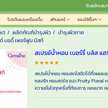
รับสมัครสมา
โปรตีนและเครืองดื่ม
สกินแคร์
ของใช้อื่นๆ
uct
ผลิตภัณฑ์บำรุงผิว
บำรุงผิวกาย
์ บอดี้ เพอร์ฟูม มิสท์
สเปรย์น้ำหอม เบอร์รี่ บลิส แฮร
สเปรย์น้ำหอม หอมสดใสฉีดได้ทั้งผมแล
หลงรัก หอมสดใส แนว Fruity Floral 
ความมั่นใจทุกครั้งที่ต้องการ หอมมาก หอ