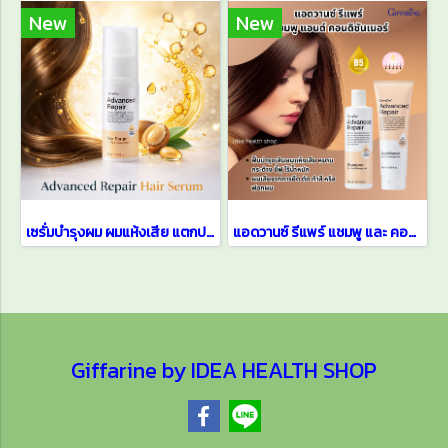
New
New
เซรั่มบำรุงผม ผมแห้งเสีย แตกปลาย แอดวานซ์ รีแพร์ แฮร์ ซีรั่ม
แอดวานซ์ รีแพร์ แชมพู และ คอนดิชั่นเนอร์ สำหรับผมแห้งเสีย ชี้ฟู
Giffarine by IDEA HEALTH SHOP