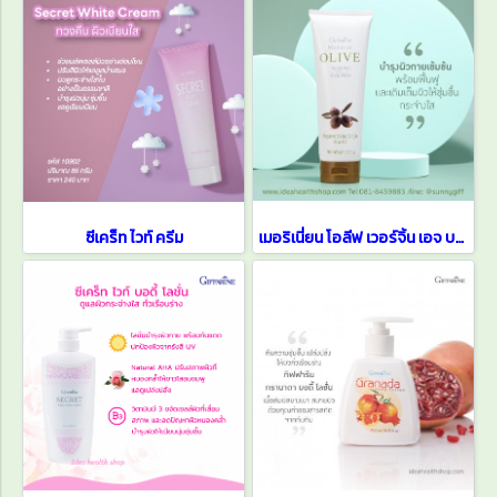
ซีเคร็ท ไวท์ ครีม
เมอริเนี่ยน โอลีฟ เวอร์จิ้น เอจ บอดี้ ไวท์