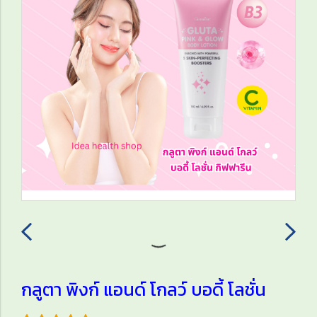
กลูตา พิงก์ แอนด์ โกลว์ บอดี้ โลชั่น