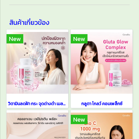
สินค้าเกี่ยวข้อง
New
New
วิตามินลดฝ้า กระ จุดด่างดำ เมลาโปร
กลูตา โกลว์ คอมเพล็กซ์
New