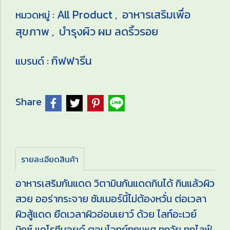
All Product
อาหารเสริมเพื่อ
หมวดหมู่ :
,
สุขภาพ
บำรุงผิว ผม ลดริ้วรอย
,
กิฟฟารีน
แบรนด์ :
Share
รายละเอียดสินค้า
อาหารเสริมกันแดด วิตามินกันแดดกินได้ กินแล้วผิว
สวย ออร่ากระจาย ซัมเมอร์นี้ไม่ต้องหวั่น ต่อเวลา
ผิวสู้แดด ยืดเวลาผิวอ่อนเยาว์ ด้วย ไลท์อะเวย์
มิกซ์ แคโรทีนอยด์ ตอบโจทย์ทุกเพศ ทุกวัย ทุกไลฟ์