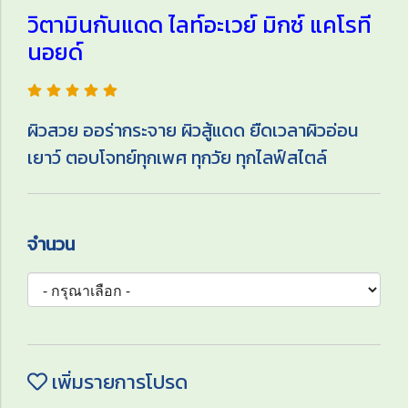
วิตามินกันแดด ไลท์อะเวย์ มิกซ์ แคโรที
นอยด์
ผิวสวย ออร่ากระจาย ผิวสู้แดด ยืดเวลาผิวอ่อน
เยาว์ ตอบโจทย์ทุกเพศ ทุกวัย ทุกไลฟ์สไตล์
จำนวน
เพิ่มรายการโปรด