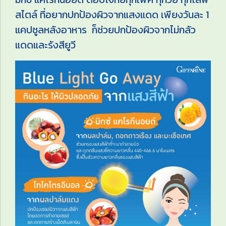
สไตล์ ที่อยากปกป้องผิวจากแสงแดด เพียงวันละ 1
แคปซูลหลังอาหาร ก็ช่วยปกป้องผิวจากไม่กลัว
แดดและรังสียูวี