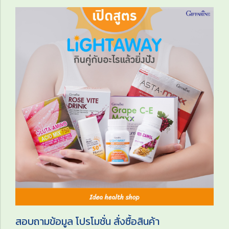
สอบถามข้อมูล โปรโมชั่น สั่งซื้อสินค้า