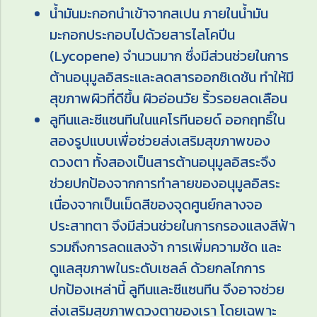
น้ำมันมะกอกนำเข้าจากสเปน ภายในน้ำมัน
มะกอกประกอบไปด้วยสารไลโคปีน
(Lycopene) จำนวนมาก ซึ่งมีส่วนช่วยในการ
ต้านอนุมูลอิสระและลดสารออกซิเดชัน ทำให้มี
สุขภาพผิวที่ดีขึ้น ผิวอ่อนวัย ริ้วรอยลดเลือน
ลูทีนและซีแซนทีนในแคโรทีนอยด์ ออกฤทธิ์ใน
สองรูปแบบเพื่อช่วยส่งเสริมสุขภาพของ
ดวงตา ทั้งสองเป็นสารต้านอนุมูลอิสระจึง
ช่วยปกป้องจากการทำลายของอนุมูลอิสระ
เนื่องจากเป็นเม็ดสีของจุดศูนย์กลางจอ
ประสาทตา จึงมีส่วนช่วยในการกรองแสงสีฟ้า
รวมถึงการลดแสงจ้า การเพิ่มความชัด และ
ดูแลสุขภาพในระดับเซลล์ ด้วยกลไกการ
ปกป้องเหล่านี้ ลูทีนและซีแซนทีน จึงอาจช่วย
ส่งเสริมสุขภาพดวงตาของเรา โดยเฉพาะ