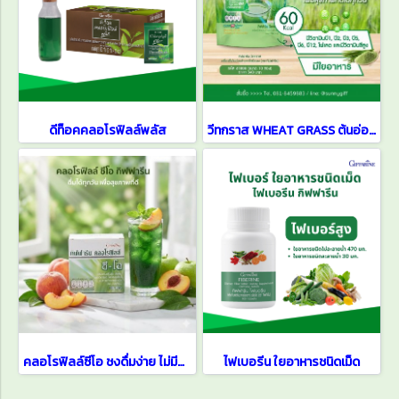
ดีท็อคคลอโรฟิลล์พลัส
วีทกราส WHEAT GRASS ต้นอ่อนข้าวสาลี
คลอโรฟิลล์ซีโอ ชงดื่มง่าย ไม่มีน้ำตาล
ไฟเบอรีน ใยอาหารชนิดเม็ด