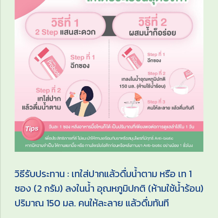
วิธีรับประทาน : เทใส่ปากแล้วดื่มน้ำตาม หรือ เท 1
ซอง (2 กรัม) ลงในน้ำ อุณหภูมิปกติ (ห้ามใช้น้ำร้อน)
ปริมาณ 150 มล. คนให้ละลาย แล้วดื่มทันที