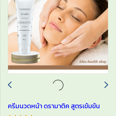
ครีมนวดหน้า ดรามาติค สูตรเข้มข้น