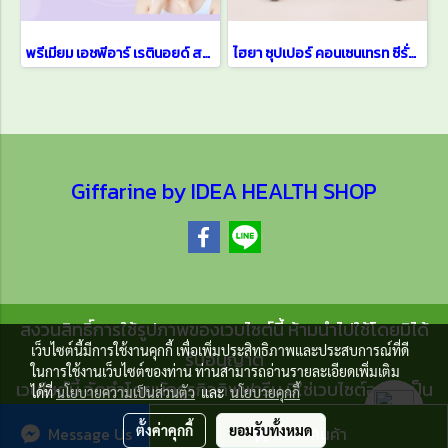
พรีเมียม เอชพีอาร์ เรตินอยด์ สกิน บูสเตอร์ เซรั่มบำรุงผิวหน้า
ไฮยา ซุปเปอร์ คอนเซนเทรท ซีรั่ม HYA Super Concentrate Serum
Giffarine by IDEA HEALTH SHOP
สงวนสิทธิ์การใช้รูปภาพของเวบไซต์นี้ ห้ามนำไปใช้โดยมิได้
เว็บไซต์นี้มีการใช้งานคุกกี้ เพื่อเพิ่มประสิทธิภาพและประสบการณ์ที่ดี
รับอนุญาต
ในการใช้งานเว็บไซต์ของท่าน ท่านสามารถอ่านรายละเอียดเพิ่มเติม
เวบไซต์นี้ จัดทำโดยนักธุรกิจกิฟฟารีน มิใช่เวบไซต์อย่างเป็น
ได้ที่
นโยบายความเป็นส่วนตัว
และ
นโยบายคุกกี้
ทางการของบริษัทกิฟฟารีน สกายไลน์ ยูนิตี้
ตั้งค่าคุกกี้
ยอมรับทั้งหมด
Message Us
สั่งซื้อสินค้า