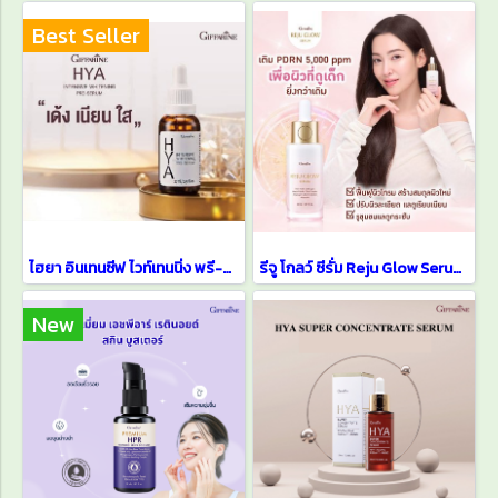
Best Seller
ไฮยา อินเทนซีฟ ไวท์เทนนิ่ง พรี-ซีรั่ม HYA Serum
รีจู โกลว์ ซีรั่ม Reju Glow Serum ซีรั่มผิวกระจก สูตรเข้มข้น
New