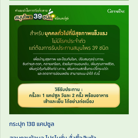
กระปุก 138 แคปซูล