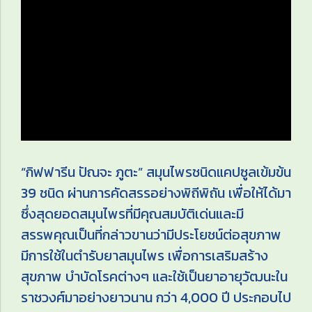
“กิฟฟารีน ปัณจะ ภูตะ” สมุนไพรชนิดแคปซูลเข้มข้น
39 ชนิด ผ่านการคัดสรรอย่างพิถีพิถัน เพื่อให้ได้มา
ซึ่งสุดยอดสมุนไพรที่มีคุณสมบัติเด่นและมี
สรรพคุณเป็นที่กล่าวขานว่ามีประโยชน์ต่อสุขภาพ
มีการใช้ในตำรับยาสมุนไพร เพื่อการเสริมสร้าง
สุขภาพ บำบัดโรคต่างๆ และใช้เป็นยาอายุวัฒนะใน
ราชวงศ์มาอย่างยาวนาน กว่า 4,000 ปี ประกอบไป