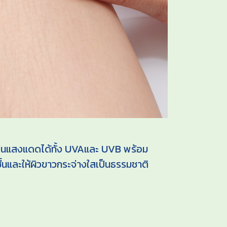
ูวีในแสงแดดได้ทั้ง UVAและ UVB พร้อม
และให้ผิวขาวกระจ่างใสเป็นธรรมชาติ