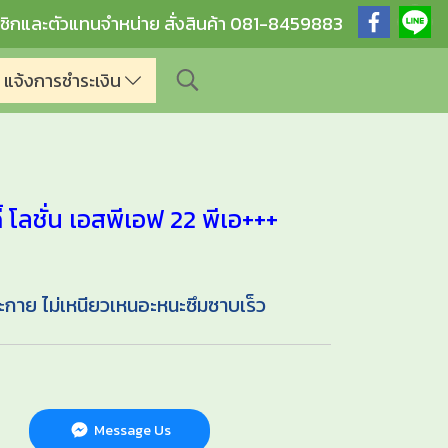
ชิกและตัวแทนจำหน่าย สั่งสินค้า 081-8459883
แจ้งการชำระเงิน
ี้ โลชั่น เอสพีเอฟ 22 พีเอ+++
ระกาย ไม่เหนียวเหนอะหนะซึมซาบเร็ว
Message Us