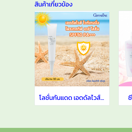
สินค้าเกี่ยวข้อง
โลชั่นกันแดด เอดดัลไวส์ ไวท์เทนนิ่ง โพรเทคทีฟ เดย์ โลชั่น SPF50 PA+++
ซ