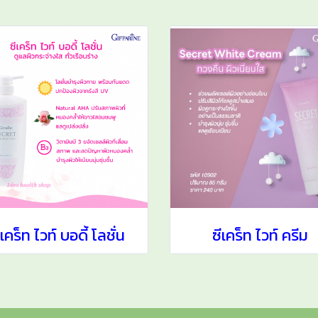
ีเคร็ท ไวท์ บอดี้ โลชั่น
ซีเคร็ท ไวท์ ครีม