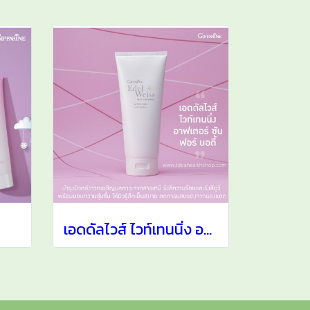
เอดดัลไวส์ ไวท์เทนนิ่ง อาฟเตอร์ ซัน ฟอร์ บอดี้