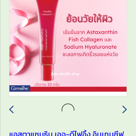
แอสตาแซนธิน เอจ-ดีไฟอิ้ง อินเทนซีฟ