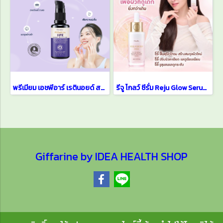
พรีเมียม เอชพีอาร์ เรตินอยด์ สกิน บูสเตอร์ เซรั่มบำรุงผิวหน้า
รีจู โกลว์ ซีรั่ม Reju Glow Serum ซีรั่มผิวกระจก สูตรเข้มข้น
Giffarine by IDEA HEALTH SHOP