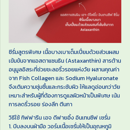
ซีรั่มสูตรพิเศษ เนื้อบางเบาเต็มเปี่ยมด้วยส่วนผสม
เข้มข้นจากแอสตาแซนธิน (Astaxanthin) สารต้าน
อนุมูลอิสระที่ช่วยชะลอริ้วรอยแห่งวัย ผสานคุณค่า
จาก Fish Collagen และ Sodium Hyaluronate
จึงเติมความชุ่มชื้นและกระชับผิว ให้แลดูอ่อนกว่าวัย
เหมาะสำหรับผู้ที่ต้องการดูแลผิวหน้าเป็นพิเศษ เน้น
การลดริ้วรอย ร่องลึก ตีนกา
วิธีใช้ กิฟฟารีน เอจ ดีฟายอิ้ง อินเทนซีฟ เซรั่ม
1. บีบลงบนฝ่ามือ วอร์มเนื้อเซรั่มให้เป็นอุณหภูมิ