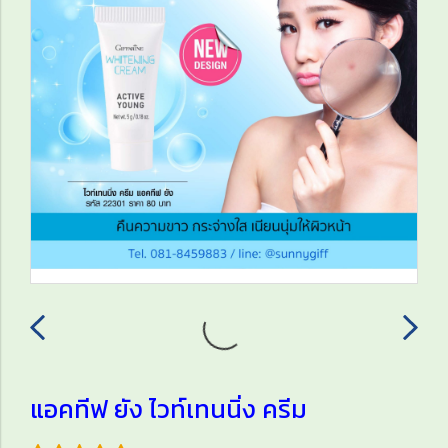
แอคทีฟ ยัง ไวท์เทนนิ่ง ครีม