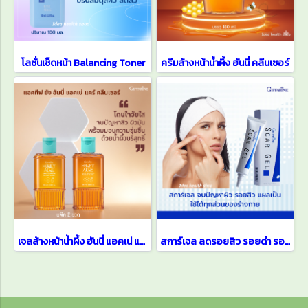
โลชั่นเช็ดหน้า Balancing Toner
ครีมล้างหน้าน้ำผึ้ง ฮันนี่ คลีนเซอร์
เจลล้างหน้าน้ำผึ้ง ฮันนี่ แอคเน่ แคร์คลีนเซอร์ แอคทีฟยัง
สการ์เจล ลดรอยสิว รอยดำ รอยแผลเป็น