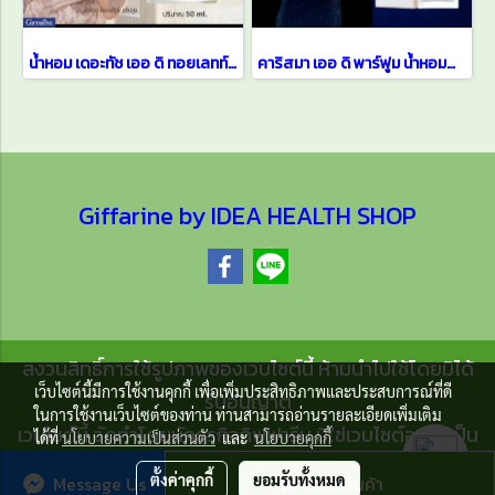
น้ำหอม เดอะทัช เออ ดิ ทอยเลทท์ The Touch
คาริสมา เออ ดิ พาร์ฟูม น้ำหอมสำหรับคุณผู้หญิง
Giffarine by IDEA HEALTH SHOP
สงวนสิทธิ์การใช้รูปภาพของเวบไซต์นี้ ห้ามนำไปใช้โดยมิได้
เว็บไซต์นี้มีการใช้งานคุกกี้ เพื่อเพิ่มประสิทธิภาพและประสบการณ์ที่ดี
รับอนุญาต
ในการใช้งานเว็บไซต์ของท่าน ท่านสามารถอ่านรายละเอียดเพิ่มเติม
เวบไซต์นี้ จัดทำโดยนักธุรกิจกิฟฟารีน มิใช่เวบไซต์อย่างเป็น
ได้ที่
นโยบายความเป็นส่วนตัว
และ
นโยบายคุกกี้
ทางการของบริษัทกิฟฟารีน สกายไลน์ ยูนิตี้
ตั้งค่าคุกกี้
ยอมรับทั้งหมด
Message Us
สั่งซื้อสินค้า