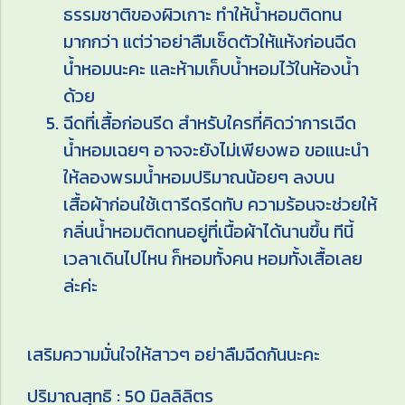
ธรรมชาติของผิวเกาะ ทำให้น้ำหอมติดทน
มากกว่า แต่ว่าอย่าลืมเช็ดตัวให้แห้งก่อนฉีด
น้ำหอมนะคะ และห้ามเก็บน้ำหอมไว้ในห้องน้ำ
ด้วย
ฉีดที่เสื้อก่อนรีด สำหรับใครที่คิดว่าการเฉีด
น้ำหอมเฉยๆ อาจจะยังไม่เพียงพอ ขอแนะนำ
ให้ลองพรมน้ำหอมปริมาณน้อยๆ ลงบน
เสื้อผ้าก่อนใช้เตารีดรีดทับ ความร้อนจะช่วยให้
กลิ่นน้ำหอมติดทนอยู่ที่เนื้อผ้าได้นานขึ้น ทีนี้
เวลาเดินไปไหน ก็หอมทั้งคน หอมทั้งเสื้อเลย
ล่ะค่ะ
เสริมความมั่นใจให้สาวๆ อย่าลืมฉีดกันนะคะ
ปริมาณสุทธิ : 50 มิลลิลิตร