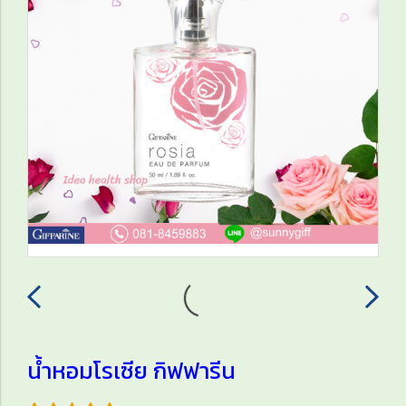
น้ำหอมโรเซีย กิฟฟารีน