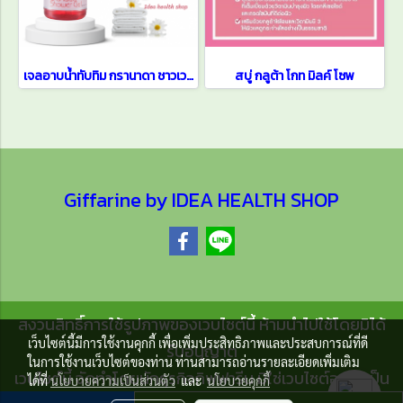
เจลอาบน้ำทับทิม กรานาดา ชาวเวอร์
สบู่ กลูต้า โกท มิลค์ โซพ
Giffarine by IDEA HEALTH SHOP
สงวนสิทธิ์การใช้รูปภาพของเวบไซต์นี้ ห้ามนำไปใช้โดยมิได้
เว็บไซต์นี้มีการใช้งานคุกกี้ เพื่อเพิ่มประสิทธิภาพและประสบการณ์ที่ดี
รับอนุญาต
ในการใช้งานเว็บไซต์ของท่าน ท่านสามารถอ่านรายละเอียดเพิ่มเติม
เวบไซต์นี้ จัดทำโดยนักธุรกิจกิฟฟารีน มิใช่เวบไซต์อย่างเป็น
ได้ที่
นโยบายความเป็นส่วนตัว
และ
นโยบายคุกกี้