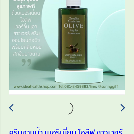
ครีมอาบน้ำ เมอริเนี่ยน โอลีฟ ชาวเวอร์