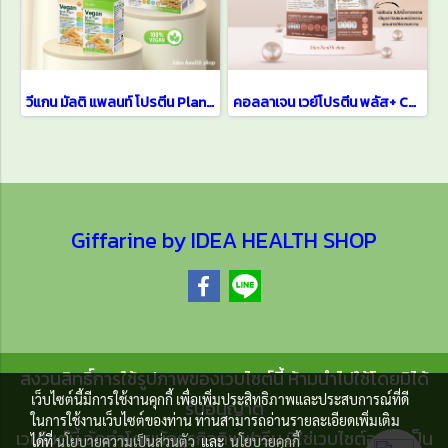
วีแกน มัลติ แพลนท์ โปรตีน Plant Based Protein
คอลลาเจน เวย์โปรตีน พลัส+ Collagen Whey Protein Plus+
Giffarine by IDEA HEALTH SHOP
สงวนสิทธิ์การใช้รูปภาพของเวบไซต์นี้ ห้ามนำไปใช้โดยมิได้
เว็บไซต์นี้มีการใช้งานคุกกี้ เพื่อเพิ่มประสิทธิภาพและประสบการณ์ที่ดี
รับอนุญาต
ในการใช้งานเว็บไซต์ของท่าน ท่านสามารถอ่านรายละเอียดเพิ่มเติม
เวบไซต์นี้ จัดทำโดยนักธุรกิจกิฟฟารีน มิใช่เวบไซต์อย่างเป็น
ได้ที่
นโยบายความเป็นส่วนตัว
และ
นโยบายคุกกี้