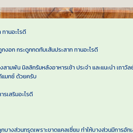
ท ทานอะไรดี
ูกงอก กระดูกกดทับเส้นประสาท ทานอะไรดี
สามพัน มิลลิกรัมหลังอาหารเช้า ประจำ และแนะนำ เถาวัลย์
ีแมกซ์ ด้วยครับ
หารเสริมอะไรดี
ูกบางส่วนทรุดเพราะขาดแคลเซี่ยม ทำให้บางส่วนมีการอักเส