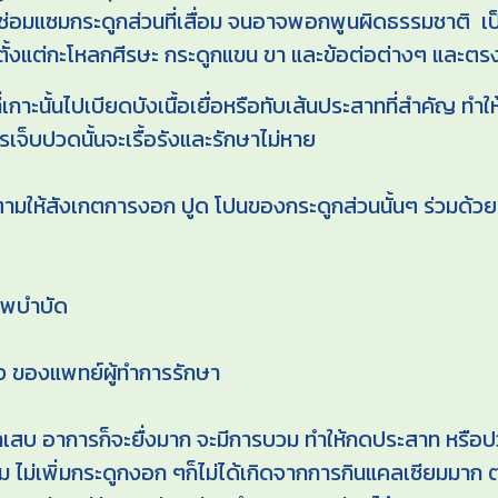
่อมแซมกระดูกส่วนที่เสื่อม จนอาจพอกพูนผิดธรรมชาติ เ
้งแต่กะโหลกศีรษะ กระดูกแขน ขา และข้อต่อต่างๆ และตรงที
เกาะนั้นไปเบียดบังเนื้อเยื่อหรือทับเส้นประสาทที่สำคัญ ทำใ
จ็บปวดนั้นจะเรื้อรังและรักษาไม่หาย
ห้สังเกตการงอก ปูด โปนของกระดูกส่วนนั้นๆ ร่วมด้วย แ
ภาพบำบัด
ใจ ของแพทย์ผู้ทำการรักษา
สบ อาการก็จะยื่งมาก จะมีการบวม ทำให้กดประสาท หรือปวด
ม ไม่เพิ่มกระดูกงอก ๆก็ไม่ได้เกิดจากการกินแคลเซียมมาก