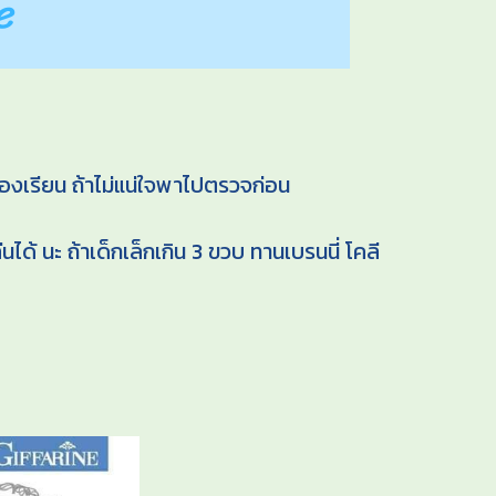
ห้องเรียน ถ้าไม่แน่ใจพาไปตรวจก่อน
ได้ นะ ถ้าเด็กเล็กเกิน 3 ขวบ ทานเบรนนี่ โคลี