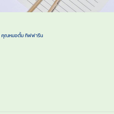
 คุณหมอตั้ม กิฟฟารีน