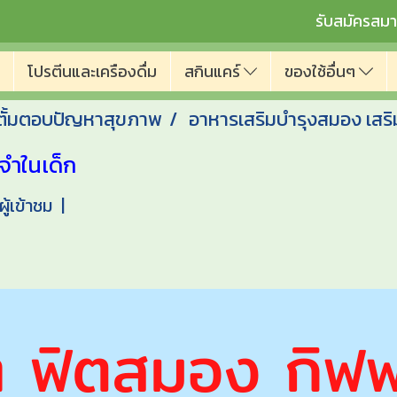
รับสมัครสมา
โปรตีนและเครืองดื่ม
สกินแคร์
ของใช้อื่นๆ
ั้มตอบปัญหาสุขภาพ
อาหารเสริมบำรุงสมอง เสร
จำในเด็ก
ู้เข้าชม
|