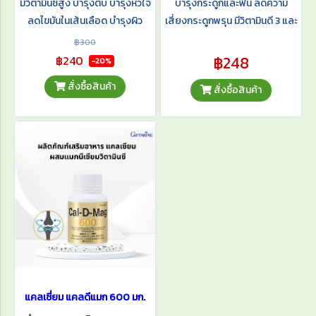
มีวิตามินซีสูง บำรุงตับ บำรุงหัวใจ
บำรุงกระดูกและฟัน ลดความ
ลดไขมันในเส้นเลือด บำรุงผิว
เสี่ยงกระดูกพรุน มีวิตามินดี 3 และ
พรรณ ยับยั้งเซลล์มะเร็ง
แมกนีเซียม ช่วยเสริมกระดูกให้
฿300
แข็งแรง
฿248
฿240
-20%
สั่งซื้อสินค้า
สั่งซื้อสินค้า
แคลเซี่ยม แคลดีแมก 600 มก.