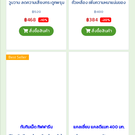
วูบวาบ ลดความเสี่ยงกระดูกพรุน
ถั่วเหลือง เพิ่มความหนาแน่นของ
มวลกระดูกในผู้หญิงวัยหมด
฿520
฿480
ประจำเดือน ลดอุบัติการณ์เกิด
฿468
฿384
-10%
-20%
โรคมะเร็งเต้านม
สั่งซื้อสินค้า
สั่งซื้อสินค้า
Best Seller
ทับทิมเม็ด กิฟฟารีน
แคลเซี่ยม แคลดีแมก 400 มก.