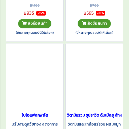
แข็งแรงและมีคุณภาพชีวิตที่ดี
คุณมีคุณภาพชีวิตที่ดี และผ่อน
฿1,100
฿700
อาหารที่มีคุณค่าทางโภชนาการ
คลายกับช่วงวัยที่ควรมีความสุข
฿935
฿595
-15%
-15%
สำหรับผู้สูงอายุหรือผู้ป่วยจึงเป็น
กับตนเอง คนรัก และคนรอบข้าง
สั่งซื้อสินค้า
สั่งซื้อสินค้า
เรื่องที่จำเป็นอย่างยิ่ง
(มีหลายคุณสมบัติให้เลือก)
(มีหลายคุณสมบัติให้เลือก)
ไบโอแฟลกพลัส
วิตามินรวม ซุปราวิต ดับเบิ้ลยู สำหรับ
ปรับสมดุลวัยทอง ลดอาการ
วิตามินและเกลือแร่รวม ผสมจมูก