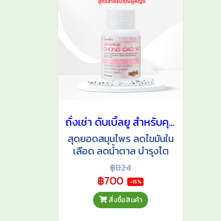
ถั่งเช่า ดับเบิ้ลยู สำหรับคุณผู้หญิง
สุดยอดสมุนไพร ลดไขมันใน
เลือด ลดน้ำตาล บำรุงไต
บำรุงร่างกาย เพื่อคุณผู้
฿824
หญิงโดยเฉพาะ
฿700
-15%
สั่งซื้อสินค้า