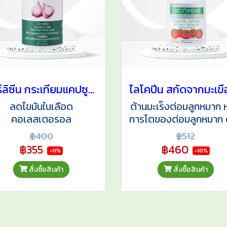
การ์ลิซีน กระเทียมแคปซูล กระเทียมผงสกัดชนิดแคปซูล
ลดไขมันในเลือด
ต้านมะเร็งต่อมลูกหมาก 
คอเลสเตอรอล
การโตของต่อมลูกหมาก 
ไตรกลีเซอไรด์ เสริม
อนุมูลอิสระ บำรุงผิวพ
฿400
฿512
ิคุ้มกัน ลดความเสี่ยงหัวใจ
฿355
฿460
-11%
-10%
ดเลือด ยับยั้งเชื้อมะเร็ง
นเชื้อไวรัส เชื้อแบคทีเรีย
สั่งซื้อสินค้า
สั่งซื้อสินค้า