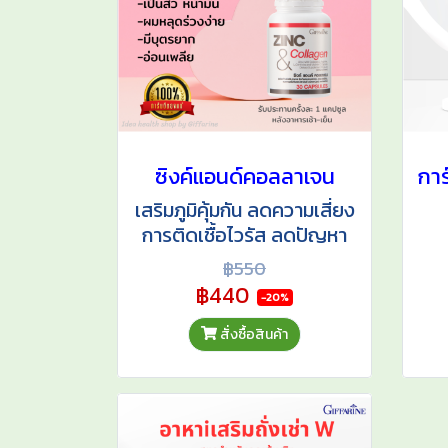
ซิงค์แอนด์คอลลาเจน
เสริมภูมิคุ้มกัน ลดความเสี่ยง
การติดเชื้อไวรัส ลดปัญหา
สิว สิวอักเสบ สิวอุดตัน
฿550
บำรุงผิวพรรณ
ภูม
฿440
-20%
ขา
ต้า
สั่งซื้อสินค้า