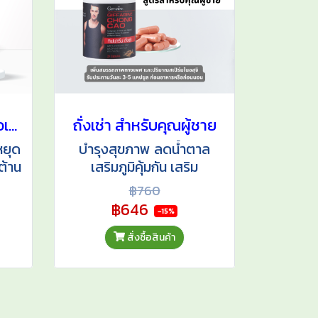
ไลโคปีน สกัดจากมะเขือเทศ
ถั่งเช่า สำหรับคุณผู้ชาย
หยุด
บำรุงสุขภาพ ลดน้ำตาล
ต้าน
เสริมภูมิคุ้มกัน เสริม
รรณ
สมรรถภาพคุณผู้ชาย
฿760
฿646
-15%
สั่งซื้อสินค้า