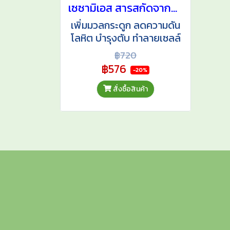
เซซามิเอส สารสกัดจากงาดำผสมข้าวกล้องงอก
เพิ่มมวลกระดูก ลดความดัน
โลหิต บำรุงตับ ทำลายเซลล์
มะเร็งเต้านม ลด
฿720
คอเลสเตอรอล
฿576
-20%
สั่งซื้อสินค้า