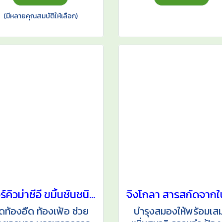
(มีหลายคุณสมบัติให้เลือก)
เคอร์คิวม่าซีอี ขมิ้นชันชนิดแคปซูล
ดท้องอืด ท้องเฟ้อ ช่วย
บำรุงสมองให้พร้อมเส