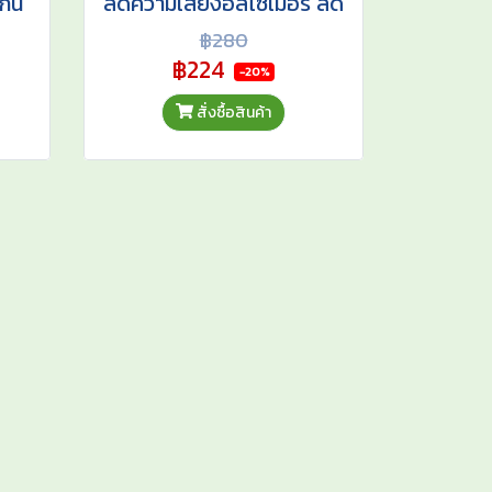
กัน
ลดความเสี่ยงอัลไซเมอร์ ลด
์
อาการเหน็บชา ปลายประสาท
฿280
อักเสบ
฿224
-20%
สั่งซื้อสินค้า