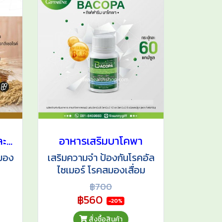
โอรีซาอี น้ำมันรำข้าวและน้ำมันจมูกข้าวสาลี
อาหารเสริมบาโคพา
สมอง
เสริมความจำ ป้องกันโรคอัล
ไซเมอร์ โรคสมองเสื่อม
อม
บำรุงสมองให้ทำงานได้อย่าง
฿700
มีประสิทธิภาพ
฿560
-20%
สั่งซื้อสินค้า