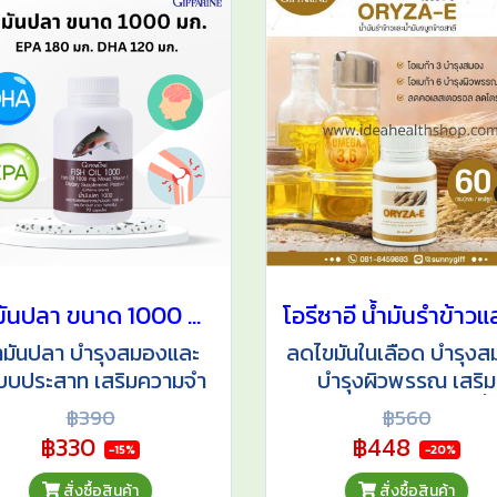
น้ำมันปลา ขนาด 1000 มก.
้ำมันปลา บำรุงสมองและ
ลดไขมันในเลือด บำรุง
บบประสาท เสริมความจำ
บำรุงผิวพรรณ เสริม
อัลไซเมอร์ ลดข้ออักเสบ
ภูมิคุ้มกัน ชลอความเสื่
฿390
฿560
ข้อเสื่อม
ของเซลล์ในร่างกาย
฿330
฿448
-15%
-20%
สั่งซื้อสินค้า
สั่งซื้อสินค้า