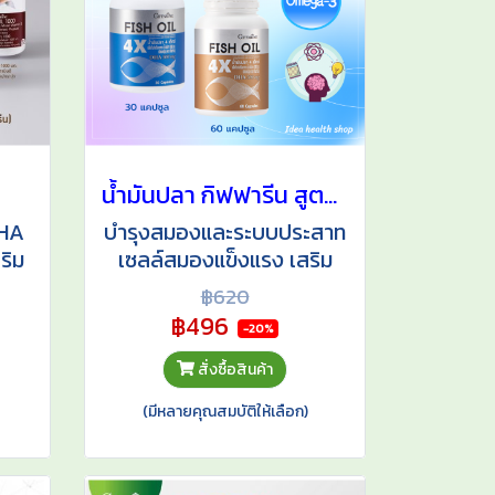
น
น้ำมันปลา กิฟฟารีน สูตร DHA 4 เท่า 30 และ 60 แคปซูล
DHA
บำรุงสมองและระบบประสาท
ริม
เซลล์สมองแข็งแรง เสริม
้อ
สมาธิ ความจำและความ
฿620
สามารถในการเรียนรู้
฿496
-20%
สั่งซื้อสินค้า
(มีหลายคุณสมบัติให้เลือก)