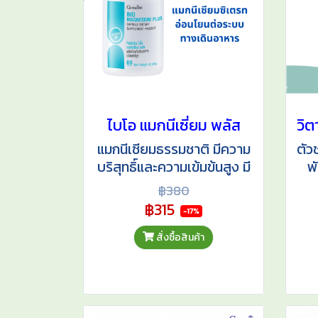
ไบโอ แมกนีเซี่ยม พลัส
แมกนีเซียมธรรมชาติ มีความ
ตัว
บริสุทธิ์และความเข้มข้นสูง มี
พ
ส่วนช่วยในการทำงานตาม
สำ
฿380
ปกติของระบบประสาทและ
ฉ
฿315
-17%
กล้ามเนื้อ ลดอาการชา
ตะคริว ลดปวดไมเกรน บำรุง
สั่งซื้อสินค้า
กระดูกในผู้สูงอายุ