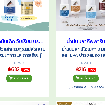
วิตามินเด็ก วัยเรียน ประถม มัธยม
น้ำมันปลากิฟฟารี
ช่วยสำหรับคุณแม่ส่งเสริม
น้ำมันปลา มีโอเมก้า 3 
ัฒนาการและการเรียนรู้
และ EPA บำรุงสมอง เส
หรับลูกๆ ให้เติบโตสมวัย
ความจำ ลดข้อเสื่อม ข
฿790
฿240
ลาด และแข็งแรง แนะนำ
อักเสบ รูมาตอยด์
฿632
฿216
-20%
-10%
สำหรับเด็กวัย 9-16 ปี
สั่งซื้อสินค้า
สั่งซื้อสินค้า
(มีหลายคุณสมบัติให้เลือก)