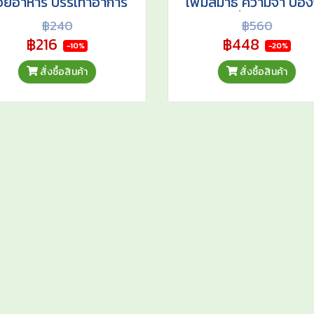
่อยอาหาร บรรเทาอาการ
เพิ่มสมาธิ ความจำ ป้อง
ไหลย้อน บำรุงตับ บำรุง
สมองเสื่อม อัลไซเมอร
฿240
฿560
มอง ยั้บยั้งเซลล์มะเร็ง
฿216
฿448
-10%
-20%
สั่งซื้อสินค้า
สั่งซื้อสินค้า