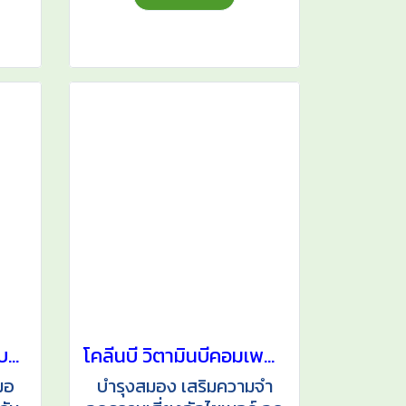
จิงโกลา สารสกัดจากใบแป๊ะก๊วย
โคลีนบี วิตามินบีคอมเพล็กซ์ Choline-B
มอ
บำรุงสมอง เสริมความจำ