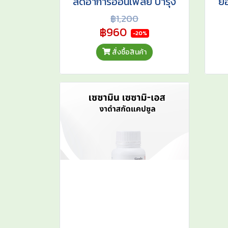
ลดอาการอ่อนเพลีย บำรุง
ย
ปอด
กรด
฿1,200
ส
฿960
-20%
สั่งซื้อสินค้า