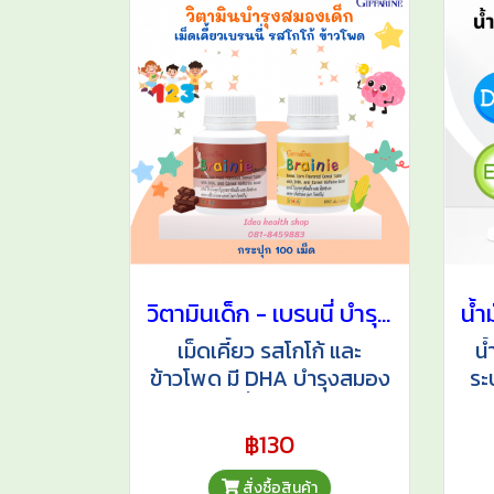
วิตามินเด็ก - เบรนนี่ บำรุงสมอง
เม็ดเคี้ยว รสโกโก้ และ
น
ข้าวโพด มี DHA บำรุงสมอง
ระ
และระบบสื่อประสาท เสริม
ลด
สมาธิ ความจำ อร่อย ทานได้
฿130
ทุกวัน
สั่งซื้อสินค้า